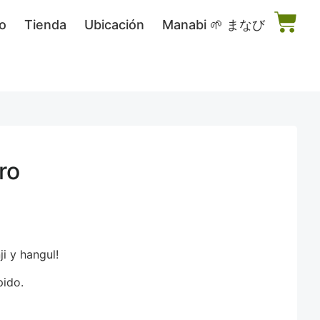
o
Tienda
Ubicación
Manabi 🌱 まなび
ro
i y hangul!
pido.