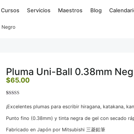
Cursos
Servicios
Maestros
Blog
Calendari
m Negro
Pluma Uni-Ball 0.38mm Neg
$
65.00
Valorado
1
5.00
sobre 5
¡Excelentes plumas para escribir hiragana, katakana, kanj
basado en
puntuación
Punto fino (0.38mm) y tinta negra de gel con secado rá
de cliente
Fabricado en Japón por Mitsubishi
三菱鉛筆