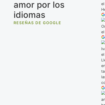
amor por los
e
He
idiomas
RESEÑAS DE GOOGLE
O
e
I
e
L
e
t
l
c
an