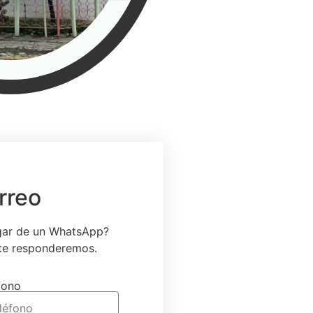
rreo
ugar de un WhatsApp?
 te responderemos.
fono