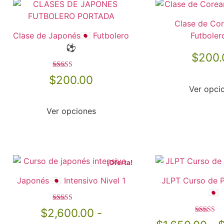
Clase de Cor
Clase de Japonés🇯🇵 Futbolero
Futbole
⚽️
$
200.
Valorado en
$
200.00
5.00
Ver opci
de 5
Ver opciones
¡Oferta!
Japonés 🇯🇵 Intensivo Nivel 1
JLPT Curso de 
🇯🇵
Valorado en
$
2,600.00
-
5.00
Valorado 
de 5