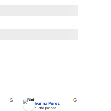
Ivanna Perez
el año pasado
hace 2 