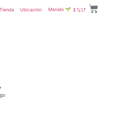
Manabi 🌱 まなび
Tienda
Ubicación
?
ago