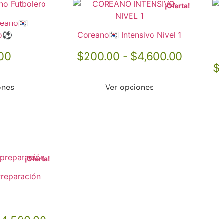
¡Oferta!
eano🇰🇷
ro⚽️
Coreano🇰🇷 Intensivo Nivel 1
00
$
200.00
-
$
4,600.00
ones
Ver opciones
¡Oferta!
Preparación
en