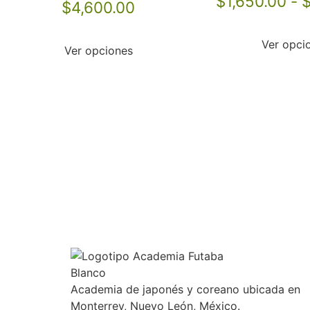
$
1,650.00
-
$
4,600.00
4.83
de 5
Ver opci
Ver opciones
Academia de japonés y coreano ubicada en
Monterrey, Nuevo León, México.