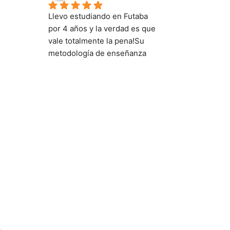
Llevo estudiando en Futaba 
por 4 años y la verdad es que 
vale totalmente la pena!Su 
metodología de enseñanza 
es muy buena y dinámica, 
además de que el contenido 
que se ve es muy digerible y 
no te saturan tanto con temas 
muy avanzados si no que se 
van adaptando poco a poco a 
tu nivel hasta que puedas 
dominar las gramáticas.En mi 
vida solo he estudiado en 
Futaba y ya soy capaz de 
hablar con Japoneses 
Nativos, comunicarme y 
entender muchas cosas.100% 
Recomendado